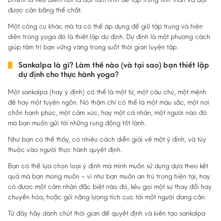
được cân bằng thể chất.
Một công cụ khác mà ta có thể áp dụng để giữ tập trung và hiện
diện trong yoga đó là thiết lập dự định. Dự định là một phương cách
giúp tâm trí bạn vững vàng trong suốt thời gian luyện tập.
Sankalpa là gì? Làm thế nào (và tại sao) bạn thiết lập
dự định cho thực hành yoga?
Một sankalpa (hay ý định) có thể là một từ, một câu chú, một mệnh
đề hay một tuyên ngôn. Nó thậm chí có thể là một màu sắc, một nơi
chốn hạnh phúc, một cảm xúc, hay một cá nhân, một người nào đó
mà bạn muốn gửi tới những rung động tốt lành.
Như bạn có thể thấy, có nhiều cách diễn giải về một ý định, và tùy
thuộc vào người thực hành quyết định.
Bạn có thể lựa chọn loại ý định mà mình muốn sử dụng dựa theo kết
quả mà bạn mong muốn – ví như bạn muốn an trú trong hiện tại, hay
có được một cảm nhận đặc biệt nào đó, kêu gọi một sự thay đổi hay
chuyển hóa, hoặc gửi năng lượng tích cực tới một người đang cần.
Từ đây hãy dành chút thời gian để quyết định và kiến tạo sankalpa