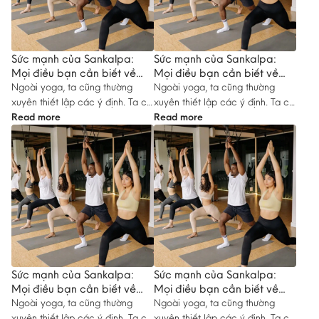
Sức mạnh của Sankalpa:
Sức mạnh của Sankalpa:
Mọi điều bạn cần biết về
Mọi điều bạn cần biết về
lập dự định trong yoga #17
lập dự định trong yoga #14
Ngoài yoga, ta cũng thường
Ngoài yoga, ta cũng thường
xuyên thiết lập các ý định. Ta có
xuyên thiết lập các ý định. Ta có
một dự…
Read more
một dự…
Read more
Sức mạnh của Sankalpa:
Sức mạnh của Sankalpa:
Mọi điều bạn cần biết về
Mọi điều bạn cần biết về
lập dự định trong yoga #15
lập dự định trong yoga #16
Ngoài yoga, ta cũng thường
Ngoài yoga, ta cũng thường
xuyên thiết lập các ý định. Ta có
xuyên thiết lập các ý định. Ta có