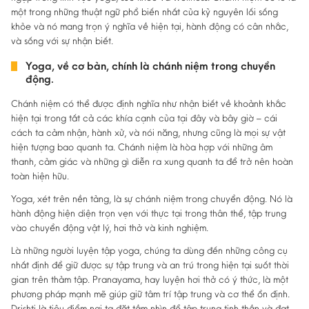
một trong những thuật ngữ phổ biến nhất của kỷ nguyên lối sống
khỏe và nó mang trọn ý nghĩa về hiện tại, hành động có cân nhắc,
và sống với sự nhận biết.
Yoga, về cơ bản, chính là chánh niệm trong chuyển
động.
Chánh niệm có thể được định nghĩa như nhận biết về khoảnh khắc
hiện tại trong tất cả các khía cạnh của tại đây và bây giờ – cái
cách ta cảm nhận, hành xử, và nói năng, nhưng cũng là mọi sự vật
hiện tượng bao quanh ta. Chánh niệm là hòa hợp với những âm
thanh, cảm giác và những gì diễn ra xung quanh ta để trở nên hoàn
toàn hiện hữu.
Yoga, xét trên nền tảng, là sự chánh niệm trong chuyển động. Nó là
hành động hiện diện trọn vẹn với thực tại trong thân thể, tập trung
vào chuyển động vật lý, hơi thở và kinh nghiệm.
Là những người luyện tập yoga, chúng ta dùng đến những công cụ
nhất định để giữ được sự tập trung và an trú trong hiện tại suốt thời
gian trên thảm tập. Pranayama, hay luyện hơi thở có ý thức, là một
phương pháp mạnh mẽ giúp giữ tâm trí tập trung và cơ thể ổn định.
Drishti là tiêu điểm nơi ta đặt tầm nhìn để tập trung tinh thần và đạt