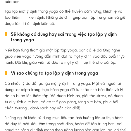
của bạn.
Tạo lập một ý định trong yoga có thể truyền cảm hứng, khích lệ và
tạo thêm tính kiên định. Những dự định giúp bạn tập trung hơn và giữ
được tâm trí ổn định kiên cố.
Sẽ không có đúng hay sai trong việc tạo lập ý định
trong yoga
Nếu bạn từng tham gia một lớp tập yoga, bạn có lẽ đã từng nghe
giáo viên yoga hướng dẫn mình đặt ra một ý định vào đầu buổi thực
hành. Đôi khi, giáo viên sẽ đưa ra một ý định cụ thể cho cả lớp.
Vì sao chúng ta tạo lập ý định trong yoga
Có nhiều lý do để tạo lập một ý định trong yoga. Một vài người sử
dụng sankalpa trong thực hành yoga để tự nhắc nhở bản thân về lý
do họ bước lên thảm tập (để được bình an, giải tỏa stress, có được
tư duy tích cực hơn, có cơ thể gọn gàng, tăng sức bền, phục hồi
chấn thương… danh sách này vẫn còn dài!).
Những người khác sử dụng mục tiêu tạo ảnh hưởng lên sự thực hành
để duy trì một kiểu tâm trạng nhất định, hoặc để tập trung hơn. Vài
người tin rằng dự định mang theo năng lượng hàn gắn lớn lao, có thể