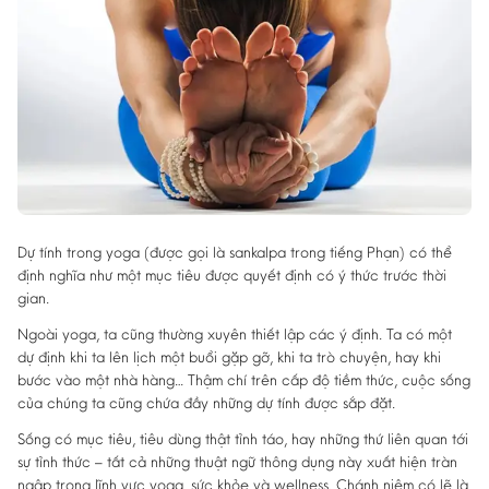
Dự tính trong yoga (được gọi là sankalpa trong tiếng Phạn) có thể
định nghĩa như một mục tiêu được quyết định có ý thức trước thời
gian.
Ngoài yoga, ta cũng thường xuyên thiết lập các ý định. Ta có một
dự định khi ta lên lịch một buổi gặp gỡ, khi ta trò chuyện, hay khi
bước vào một nhà hàng… Thậm chí trên cấp độ tiềm thức, cuộc sống
của chúng ta cũng chứa đầy những dự tính được sắp đặt.
Sống có mục tiêu, tiêu dùng thật tỉnh táo, hay những thứ liên quan tới
sự tỉnh thức – tất cả những thuật ngữ thông dụng này xuất hiện tràn
ngập trong lĩnh vực yoga, sức khỏe và wellness. Chánh niệm có lẽ là