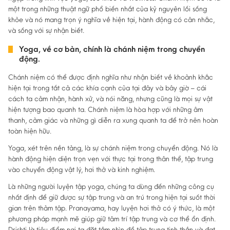
một trong những thuật ngữ phổ biến nhất của kỷ nguyên lối sống
khỏe và nó mang trọn ý nghĩa về hiện tại, hành động có cân nhắc,
và sống với sự nhận biết.
Yoga, về cơ bản, chính là chánh niệm trong chuyển
động.
Chánh niệm có thể được định nghĩa như nhận biết về khoảnh khắc
hiện tại trong tất cả các khía cạnh của tại đây và bây giờ – cái
cách ta cảm nhận, hành xử, và nói năng, nhưng cũng là mọi sự vật
hiện tượng bao quanh ta. Chánh niệm là hòa hợp với những âm
thanh, cảm giác và những gì diễn ra xung quanh ta để trở nên hoàn
toàn hiện hữu.
Yoga, xét trên nền tảng, là sự chánh niệm trong chuyển động. Nó là
hành động hiện diện trọn vẹn với thực tại trong thân thể, tập trung
vào chuyển động vật lý, hơi thở và kinh nghiệm.
Là những người luyện tập yoga, chúng ta dùng đến những công cụ
nhất định để giữ được sự tập trung và an trú trong hiện tại suốt thời
gian trên thảm tập. Pranayama, hay luyện hơi thở có ý thức, là một
phương pháp mạnh mẽ giúp giữ tâm trí tập trung và cơ thể ổn định.
Drishti là tiêu điểm nơi ta đặt tầm nhìn để tập trung tinh thần và đạt