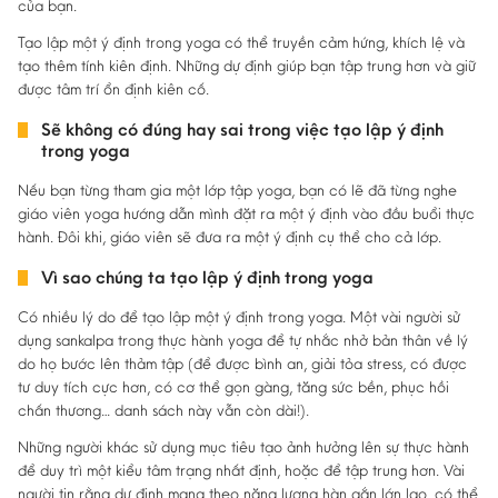
của bạn.
Tạo lập một ý định trong yoga có thể truyền cảm hứng, khích lệ và
tạo thêm tính kiên định. Những dự định giúp bạn tập trung hơn và giữ
được tâm trí ổn định kiên cố.
Sẽ không có đúng hay sai trong việc tạo lập ý định
trong yoga
Nếu bạn từng tham gia một lớp tập yoga, bạn có lẽ đã từng nghe
giáo viên yoga hướng dẫn mình đặt ra một ý định vào đầu buổi thực
hành. Đôi khi, giáo viên sẽ đưa ra một ý định cụ thể cho cả lớp.
Vì sao chúng ta tạo lập ý định trong yoga
Có nhiều lý do để tạo lập một ý định trong yoga. Một vài người sử
dụng sankalpa trong thực hành yoga để tự nhắc nhở bản thân về lý
do họ bước lên thảm tập (để được bình an, giải tỏa stress, có được
tư duy tích cực hơn, có cơ thể gọn gàng, tăng sức bền, phục hồi
chấn thương… danh sách này vẫn còn dài!).
Những người khác sử dụng mục tiêu tạo ảnh hưởng lên sự thực hành
để duy trì một kiểu tâm trạng nhất định, hoặc để tập trung hơn. Vài
người tin rằng dự định mang theo năng lượng hàn gắn lớn lao, có thể