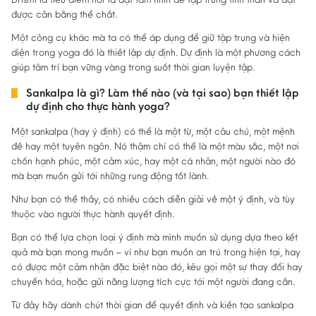
được cân bằng thể chất.
Một công cụ khác mà ta có thể áp dụng để giữ tập trung và hiện
diện trong yoga đó là thiết lập dự định. Dự định là một phương cách
giúp tâm trí bạn vững vàng trong suốt thời gian luyện tập.
Sankalpa là gì? Làm thế nào (và tại sao) bạn thiết lập
dự định cho thực hành yoga?
Một sankalpa (hay ý định) có thể là một từ, một câu chú, một mệnh
đề hay một tuyên ngôn. Nó thậm chí có thể là một màu sắc, một nơi
chốn hạnh phúc, một cảm xúc, hay một cá nhân, một người nào đó
mà bạn muốn gửi tới những rung động tốt lành.
Như bạn có thể thấy, có nhiều cách diễn giải về một ý định, và tùy
thuộc vào người thực hành quyết định.
Bạn có thể lựa chọn loại ý định mà mình muốn sử dụng dựa theo kết
quả mà bạn mong muốn – ví như bạn muốn an trú trong hiện tại, hay
có được một cảm nhận đặc biệt nào đó, kêu gọi một sự thay đổi hay
chuyển hóa, hoặc gửi năng lượng tích cực tới một người đang cần.
Từ đây hãy dành chút thời gian để quyết định và kiến tạo sankalpa