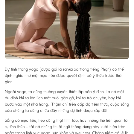
Dự tính trong yoga (được gọi là sankalpa trong tiếng Phạn) có thể
định nghĩa như một mục tiêu được quyết định có ý thức trước thời
gian.
Ngoài yoga, ta cũng thường xuyên thiết lập các ý định. Ta có một
dự định khi ta lên lịch một buổi gặp gỡ, khi ta trò chuyện, hay khi
bước vào một nhà hàng… Thậm chí trên cấp độ tiềm thức, cuộc sống
của chúng ta cũng chứa đầy những dự tính được sắp đặt.
Sống có mục tiêu, tiêu dùng thật tỉnh táo, hay những thứ liên quan tới
sự tỉnh thức – tất cả những thuật ngữ thông dụng này xuất hiện tràn
ngập trong lĩnh vực yoga, sức khỏe và wellness. Chánh niệm có lẽ là