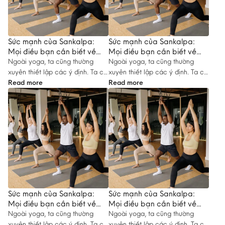
Sức mạnh của Sankalpa:
Sức mạnh của Sankalpa:
Mọi điều bạn cần biết về
Mọi điều bạn cần biết về
lập dự định trong yoga #17
lập dự định trong yoga #14
Ngoài yoga, ta cũng thường
Ngoài yoga, ta cũng thường
xuyên thiết lập các ý định. Ta có
xuyên thiết lập các ý định. Ta có
một dự…
Read more
một dự…
Read more
Sức mạnh của Sankalpa:
Sức mạnh của Sankalpa:
Mọi điều bạn cần biết về
Mọi điều bạn cần biết về
lập dự định trong yoga #15
lập dự định trong yoga #16
Ngoài yoga, ta cũng thường
Ngoài yoga, ta cũng thường
xuyên thiết lập các ý định. Ta có
xuyên thiết lập các ý định. Ta có