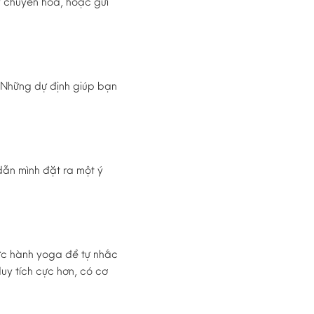
y chuyển hóa, hoặc gửi
. Những dự định giúp bạn
ẫn mình đặt ra một ý
hực hành yoga để tự nhắc
duy tích cực hơn, có cơ