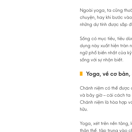
Ngoài yoga, ta cũng thườn
chuyện, hay khi bước và
những dự tính được sắp đ
Sống có mục tiêu, tiêu dùn
dụng này xuất hiện tràn n
ngữ phổ biến nhất của kỷ
sống với sự nhận biết.
Yoga, về cơ bản,
Chánh niệm có thể được đ
và bây giờ – cái cách ta
Chánh niệm là hòa hợp vớ
hữu.
Yoga, xét trên nền tảng, 
thân thể, tập trung vào c