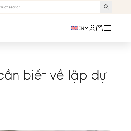
EN
BEST SELLER
ần biết về lập dự
Liforme Printed Yoga Mat
4.2mm