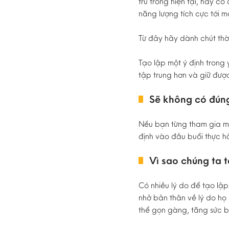
trú trong hiện tại, hay 
năng lượng tích cực tới 
Từ đây hãy dành chút thờ
Tạo lập một ý định trong 
tập trung hơn và giữ được 
Sẽ không có đúng
Nếu bạn từng tham gia mộ
định vào đầu buổi thực hà
Vì sao chúng ta 
Có nhiều lý do để tạo lậ
nhở bản thân về lý do họ 
thể gọn gàng, tăng sức b