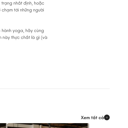
 trạng nhất định, hoặc
ể chạm tới những người
ực hành yoga, hãy cùng
 này thực chất là gì (và
Xem tất cả