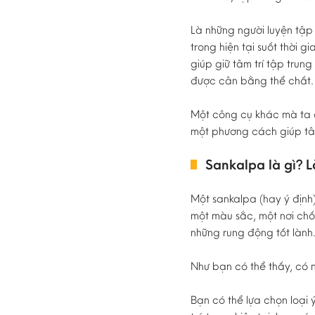
Là những người luyện tập
trong hiện tại suốt thời 
giúp giữ tâm trí tập trung
được cân bằng thể chất.
Một công cụ khác mà ta có
một phương cách giúp tâm
Sankalpa là gì? L
Một sankalpa (hay ý định
một màu sắc, một nơi ch
những rung động tốt lành
Như bạn có thể thấy, có n
Bạn có thể lựa chọn loại