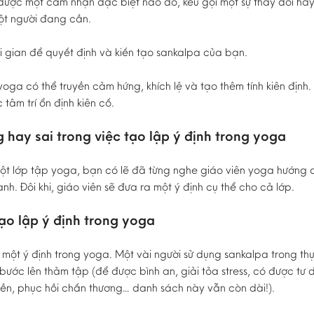
có được một cảm nhận đặc biệt nào đó, kêu gọi một sự thay đổi ha
một người đang cần.
i gian để quyết định và kiến tạo sankalpa của bạn.
yoga có thể truyền cảm hứng, khích lệ và tạo thêm tính kiên định
tâm trí ổn định kiên cố.
 hay sai trong việc tạo lập ý định trong yoga
t lớp tập yoga, bạn có lẽ đã từng nghe giáo viên yoga hướng d
nh. Đôi khi, giáo viên sẽ đưa ra một ý định cụ thể cho cả lớp.
tạo lập ý định trong yoga
p một ý định trong yoga. Một vài người sử dụng sankalpa trong t
bước lên thảm tập (để được bình an, giải tỏa stress, có được tư 
ền, phục hồi chấn thương… danh sách này vẫn còn dài!).