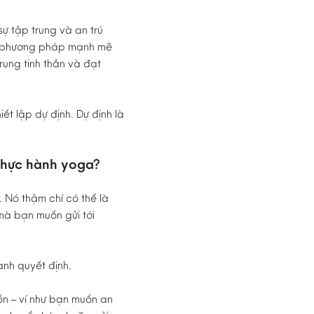
ự tập trung và an trú
một phương pháp mạnh mẽ
trung tinh thần và đạt
ết lập dự định. Dự định là
 thực hành yoga?
 Nó thậm chí có thể là
mà bạn muốn gửi tới
ành quyết định.
n – ví như bạn muốn an