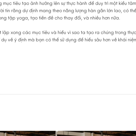
 mục tiêu tạo ảnh hưởng lên sự thực hành để duy trì một kiểu tâm
ười tin rằng dự định mang theo năng lượng hàn gắn lớn lao, có th
ng tập yoga, tạo tiền đề cho thay đổi, và nhiều hơn nữa.
ết lập xong các mục tiêu và hiểu vì sao ta tạo ra chúng trong th
dụ về ý định mà bạn có thể sử dụng để hiểu sâu hơn về khái niệm