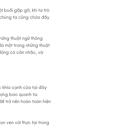
t buổi gặp gỡ, khi ta trò
 chúng ta cũng chứa đầy
 những thuật ngữ thông
 là một trong những thuật
 động có cân nhắc, và
c khía cạnh của tại đây
tượng bao quanh ta.
ể trở nên hoàn toàn hiện
ọn vẹn với thực tại trong