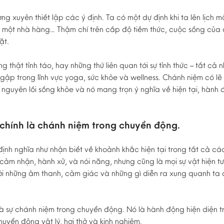
g xuyên thiết lập các ý định. Ta có một dự định khi ta lên lịch mộ
o một nhà hàng… Thậm chí trên cấp độ tiềm thức, cuộc sống của
ặt.
g thật tỉnh táo, hay những thứ liên quan tới sự tỉnh thức – tất cả
gập trong lĩnh vực yoga, sức khỏe và wellness. Chánh niệm có lẽ
 nguyên lối sống khỏe và nó mang trọn ý nghĩa về hiện tại, hành
 chính là chánh niệm trong chuyển động.
ịnh nghĩa như nhận biết về khoảnh khắc hiện tại trong tất cả cá
 cảm nhận, hành xử, và nói năng, nhưng cũng là mọi sự vật hiện 
i những âm thanh, cảm giác và những gì diễn ra xung quanh ta đ
là sự chánh niệm trong chuyển động. Nó là hành động hiện diện tr
huyển động vật lý, hơi thở và kinh nghiệm.