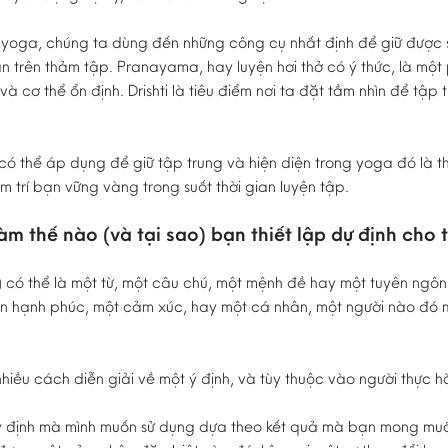
 yoga, chúng ta dùng đến những công cụ nhất định để giữ được s
gian trên thảm tập. Pranayama, hay luyện hơi thở có ý thức, là 
 và cơ thể ổn định. Drishti là tiêu điểm nơi ta đặt tầm nhìn để tập 
 thể áp dụng để giữ tập trung và hiện diện trong yoga đó là thi
 trí bạn vững vàng trong suốt thời gian luyện tập.
àm thế nào (và tại sao) bạn thiết lập dự định cho
) có thể là một từ, một câu chú, một mệnh đề hay một tuyên ngôn.
ốn hạnh phúc, một cảm xúc, hay một cá nhân, một người nào đó 
.
hiều cách diễn giải về một ý định, và tùy thuộc vào người thực h
 ý định mà mình muốn sử dụng dựa theo kết quả mà bạn mong muố