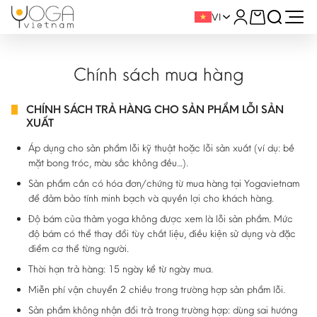
VI
Chính sách mua hàng
CHÍNH SÁCH TRẢ HÀNG CHO SẢN PHẨM LỖI SẢN
XUẤT
Áp dụng cho sản phẩm lỗi kỹ thuật hoặc lỗi sản xuất (ví dụ: bề
mặt bong tróc, màu sắc không đều…).
Sản phẩm cần có hóa đơn/chứng từ mua hàng tại Yogavietnam
để đảm bảo tính minh bạch và quyền lợi cho khách hàng.
Độ bám của thảm yoga không được xem là lỗi sản phẩm. Mức
độ bám có thể thay đổi tùy chất liệu, điều kiện sử dụng và đặc
điểm cơ thể từng người.
Thời hạn trả hàng: 15 ngày kể từ ngày mua.
Miễn phí vận chuyển 2 chiều trong trường hợp sản phẩm lỗi.
Sản phẩm không nhận đổi trả trong trường hợp: dùng sai hướng