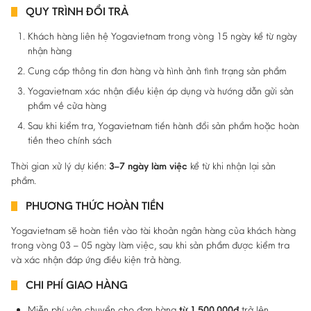
QUY TRÌNH ĐỔI TRẢ
Khách hàng liên hệ Yogavietnam trong vòng 15 ngày kể từ ngày
nhận hàng
Cung cấp thông tin đơn hàng và hình ảnh tình trạng sản phẩm
Yogavietnam xác nhận điều kiện áp dụng và hướng dẫn gửi sản
phẩm về cửa hàng
Sau khi kiểm tra, Yogavietnam tiến hành đổi sản phẩm hoặc hoàn
tiền theo chính sách
Thời gian xử lý dự kiến:
3–7 ngày làm việc
kể từ khi nhận lại sản
phẩm.
PHƯƠNG THỨC HOÀN TIỀN
Yogavietnam sẽ hoàn tiền vào tài khoản ngân hàng của khách hàng
trong vòng 03 – 05 ngày làm việc, sau khi sản phẩm được kiểm tra
và xác nhận đáp ứng điều kiện trả hàng.
CHI PHÍ GIAO HÀNG
Miễn phí vận chuyển cho đơn hàng
từ 1.500.000đ
trở lên.