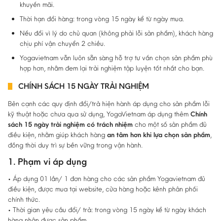
khuyến mãi.
Thời hạn đổi hàng: trong vòng 15 ngày kể từ ngày mua.
Nếu đổi vì lý do chủ quan (không phải lỗi sản phẩm), khách hàng
chịu phí vận chuyển 2 chiều.
Yogavietnam vẫn luôn sẵn sàng hỗ trợ tư vấn chọn sản phẩm phù
hợp hơn, nhằm đem lại trải nghiệm tập luyện tốt nhất cho bạn.
CHÍNH SÁCH 15 NGÀY TRẢI NGHIỆM
Bên cạnh các quy định đổi/trả hiện hành áp dụng cho sản phẩm lỗi
kỹ thuật hoặc chưa qua sử dụng, YogaVietnam áp dụng thêm
Chính
sách 15 ngày trải nghiệm có trách nhiệm
cho một số sản phẩm đủ
điều kiện, nhằm giúp khách hàng
an tâm hơn khi lựa chọn sản phẩm
,
đồng thời duy trì sự bền vững trong vận hành.
1. Phạm vi áp dụng
• Áp dụng 01 lần/ 1 đơn hàng cho các sản phẩm Yogavietnam đủ
điều kiện, được mua tại website, cửa hàng hoặc kênh phân phối
chính thức.
• Thời gian yêu cầu đổi/ trả: trong vòng 15 ngày kể từ ngày khách
hàng nhận được sản phẩm.