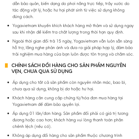
dẫn bảo quản, biến dạng do phơi nắng trực tiếp, trầy xước do
tác động vật lý, hoặc hư hại phát sinh từ việc sử dụng không
đúng cách.
Yogavietnam khuyến khích khách hàng mở thảm và sử dụng ngay
sau khi nhận để kiểm tra chất lượng trong thời hạn quy định.
Ngoài thời gian đổi trả 15 ngày, Yogavietnam vẫn luôn sẵn sàng
hỗ trợ, lắng nghe phản ánh và đưa ra giải pháp hợp lý, đảm bảo
trải nghiệm mua hàng của bạn luôn được tôn trọng và chăm sóc.
CHÍNH SÁCH ĐỔI HÀNG CHO SẢN PHẨM NGUYÊN
VẸN, CHƯA QUA SỬ DỤNG
Áp dụng cho tất cả sản phẩm còn nguyên nhãn mác, bao bì,
chưa qua sử dụng, không bị dơ hoặc hư hại.
Khách hàng cần cung cấp chứng từ/hóa đơn mua hàng tại
Yogavietnam để đảm bảo quyền lợi.
Áp dụng 01 lần/đơn hàng. Sản phẩm đổi phải có giá trị tương
đương hoặc cao hơn; khách hàng vui lòng thanh toán phần
chênh lệch (nếu có).
Không áp dụng đổi hàng cho sản phẩm thuộc chương trình