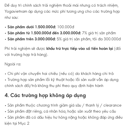
Để duy trì chính sách trải nghiệm thoải mái nhưng có trách nhiệm,
Yogavietnam áp dụng các mức phí tương ưng cho các trường hợp
như sau:
•
Sản phẩm dưới 1.500.000đ:
100.000đ
•
Sản phẩm từ 1.500.000đ đến 3.000.000đ:
7% giá trị sản phẩm
•
Sản
phẩm trên 3.000.000đ:
5% giá trị sản phẩm, tối đa 300.000đ
Phí trải nghiệm sẽ được
khấu trừ trực tiếp vào số tiền hoàn lại
(đối
với trường hợp trả hàng).
Ngoài ra:
• Chi phí vận chuyển hai chiều (nếu có) do khách hàng chi trả
• Trường hợp sản phẩm lỗi kỹ thuật hoặc lỗi sản xuất vẫn áp dụng
chính sách đổi/trả không thu phí theo quy định hiện hành
4. Các trường hợp không áp dụng
• Sản phẩm thuộc chương trình giảm giá sâu / thanh lý / clearance
• Sản phẩm đặt riêng, cá nhân hóa, hoặc sản xuất theo yêu cầu
• Sản phẩm đã có dấu hiệu hư hỏng nặng hoặc không đáp ứng điều
kiện tại Mục 2