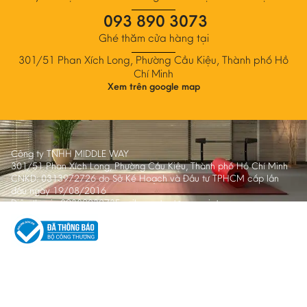
093 890 3073
Ghé thăm cửa hàng tại
301/51 Phan Xích Long, Phường Cầu Kiệu, Thành phố Hồ
Chí Minh
Xem trên google map
Công ty TNHH MIDDLE WAY
301/51 Phan Xích Long, Phường Cầu Kiệu, Thành phố Hồ Chí Minh
CNKD: 0313972726 do Sở Kế Hoạch và Đầu tư TPHCM cấp lần
đầu ngày 19/08/2016
Điện thoại:
0938903073
Email:
contact@yogavietnam.vn
Về Yogavietnam
Hỏi đáp
Chương trình Hợp tác
Góc Cộng đồng
Chính sách mua hàng