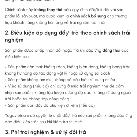
Chính sách này
không thay thế
các quy định đổi/trả đối với sản
phẩm lỗi sản xuất, mà được xem là
chính sách bổ sung
cho trường
hợp khách hàng không hài lòng về trải nghiệm cá nhân.
2. Điều kiện áp dụng đổi/ trả theo chính sách trải
nghiệm
Sản phẩm được chấp nhận đổi hoặc trả khi đáp ứng
đồng thời
các
điều kiện sau:
• Sản phẩm còn mới: không rách, không biến dạng, không bong tróc,
không hư hỏng do tác động vật lý hoặc sử dụng sai cách
• Sản phẩm không ám mùi, không có dấu hiệu sử dụng nhiều
• Việc sử dụng (nếu có) chỉ dừng ở mức trải nghiệm nhẹ để cảm
nhận sản phẩm, không tập luyện cường độ cao, không sử dụng ngoài
trời hoặc tại phòng tập công cộng
• Sản phẩm còn đầy đủ phụ kiện đi kèm (nếu có)
Yogavietnam có quyền từ chối đổi/ trả nếu sản phẩm không đáp ứng
các điều kiện trên sau khi kiểm tra thực tế.
3. Phí trải nghiệm & xử lý đổi trả