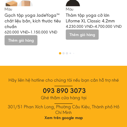
-10%
Màu
Màu
Gạch tập yoga JadeYoga™
Thảm tập yoga cỡ lớn
chất liệu bần, kích thước tiêu
Liforme XL Classic 4.2mm
chuẩn
4.230.000
VND
–
4.700.000
VND
Khoảng
620.000
VND
–
1.150.000
VND
Khoảng
Thêm giỏ hàng
giá:
Thêm giỏ hàng
giá:
từ
Sản
từ
4.230.000 VND
Sản
phẩm
620.000 VND
đến
phẩm
này
đến
4.700.000 VND
này
có
1.150.000 VND
có
nhiều
nhiều
biến
biến
thể.
Hãy liên hệ hotline cho chúng tôi nếu bạn cần hỗ trợ nhé
thể.
Các
093 890 3073
Các
tùy
tùy
chọn
Ghé thăm cửa hàng tại
chọn
có
301/51 Phan Xích Long, Phường Cầu Kiệu, Thành phố Hồ
có
thể
Chí Minh
thể
được
Xem trên google map
được
chọn
chọn
trên