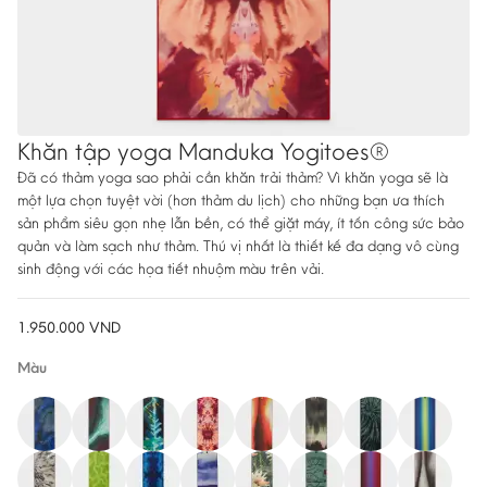
Khăn tập yoga Manduka Yogitoes®
Đã có thảm yoga sao phải cần khăn trải thảm? Vì khăn yoga sẽ là
một lựa chọn tuyệt vời (hơn thảm du lịch) cho những bạn ưa thích
sản phẩm siêu gọn nhẹ lẫn bền, có thể giặt máy, ít tốn công sức bảo
quản và làm sạch như thảm. Thú vị nhất là thiết kế đa dạng vô cùng
sinh động với các họa tiết nhuộm màu trên vải.
1.950.000
VND
Màu