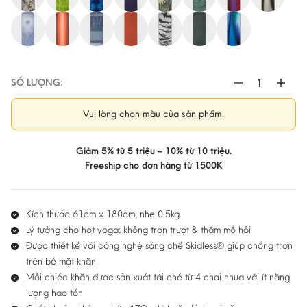
SỐ LƯỢNG:
Khăn
tập
Vui lòng chọn màu của sản phẩm.
yoga
Manduka
Yogitoes®
Giảm 5% từ 5 triệu – 10% từ 10 triệu.
số
Freeship cho đơn hàng từ 1500K
lượng
Kích thước 61cm x 180cm, nhẹ 0.5kg
Lý tưởng cho hot yoga: không trơn trượt & thấm mồ hôi
Được thiết kế với công nghệ sáng chế Skidless® giúp chống trơn
trên bề mặt khăn
Mỗi chiếc khăn được sản xuất tái chế từ 4 chai nhựa với ít năng
lượng hao tốn