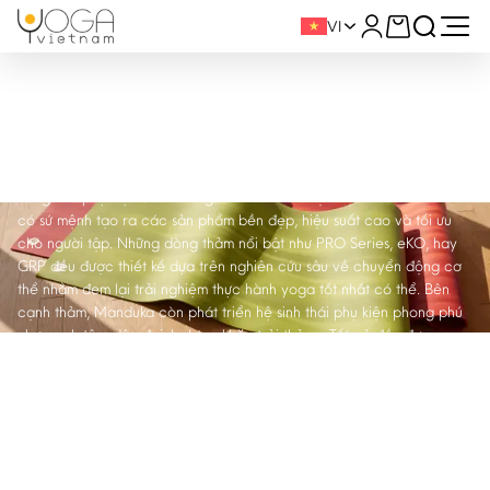
VI
Manduka
Manduka là một thương hiệu thảm và dụng cụ yoga nổi tiếng của Mỹ
mà Yogavietnam tự hào là đơn vị phân phối đầy đủ các dòng thảm
cũng như phụ kiện chính hãng của Manduka tại Việt Nam. Manduka
có sứ mệnh tạo ra các sản phẩm bền đẹp, hiệu suất cao và tối ưu
cho người tập. Những dòng thảm nổi bật như PRO Series, eKO, hay
GRP đều được thiết kế dựa trên nghiên cứu sâu về chuyển động cơ
thể nhằm đem lại trải nghiệm thực hành yoga tốt nhất có thể. Bên
cạnh thảm, Manduka còn phát triển hệ sinh thái phụ kiện phong phú
như gạch tập, dây đai, bolster, khăn trải thảm... Tất cả đều được
hoàn thiện với độ chỉn chu cao và sự thấu hiểu sâu sắc nhu cầu
người tập. Yogavietnam tin rằng mỗi sản phẩm Manduka sẽ trở thành
người bạn hỗ trợ đắc lực, nâng đỡ bạn qua từng hơi thở, từng
chuyển động trên hành trình yoga.