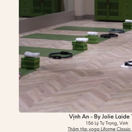
Vịnh An - By Jolie Laide
156 Lý Tự Trọng, Vinh
Thảm tập yoga Liforme Classi