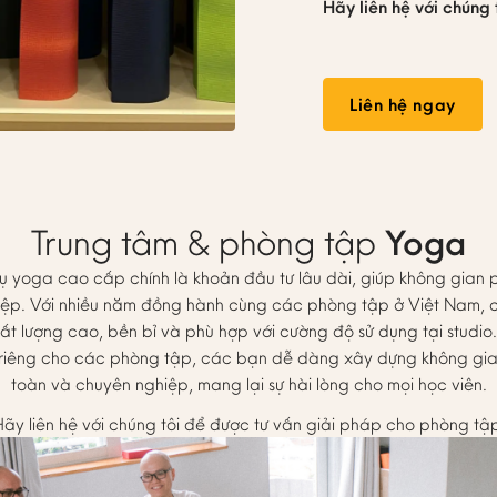
Hãy liên hệ với chúng 
Liên hệ ngay
Trung tâm & phòng tập
Yoga
 yoga cao cấp chính là khoản đầu tư lâu dài, giúp không gian 
iệp. Với nhiều năm đồng hành cùng các phòng tập ở Việt Nam, 
t lượng cao, bền bỉ và phù hợp với cường độ sử dụng tại studio. 
 riêng cho các phòng tập, các bạn dễ dàng xây dựng không gian 
toàn và chuyên nghiệp, mang lại sự hài lòng cho mọi học viên.
ãy liên hệ với chúng tôi để được tư vấn giải pháp cho phòng tậ