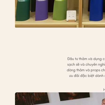
Đầu tư thảm và dụng cụ
sạch sẽ và chuyên ngh
dòng thảm và props chấ
ưu đãi đặc biệt dành
H