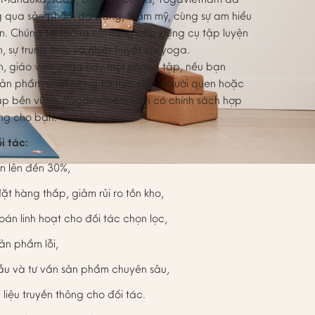
ng qua sản phẩm đa dạng, thẩm mỹ, cùng sự am hiểu
ấn. Chúng tôi không chỉ cung cấp dụng cụ tập luyện
, sự trung thực và nhiệt huyết với yoga.
n, giáo viên yoga hay một phòng tập, nếu bạn
sản phẩm chất lượng tới học viên, người quen hoặc
ập bền vững, Yogavietnam luôn có chính sách hợp
êng cho bạn.
i tác:
n lên đến 30%,
ặt hàng thấp, giảm rủi ro tồn kho,
oán linh hoạt cho đối tác chọn lọc,
sản phẩm lỗi,
u và tư vấn sản phẩm chuyên sâu,
i liệu truyền thông cho đối tác.