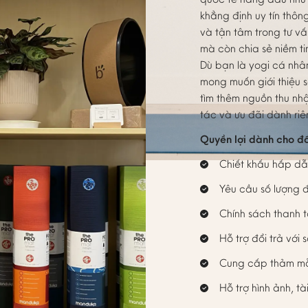
khẳng định uy tín thô
và tận tâm trong tư v
mà còn chia sẻ niềm tin
Dù bạn là yogi cá nhâ
mong muốn giới thiệu 
tìm thêm nguồn thu nh
tác và ưu đãi dành ri
Quyền lợi dành cho đố
Chiết khấu hấp dẫ
Yêu cầu số lượng đ
Chính sách thanh t
Hỗ trợ đổi trả với 
Cung cấp thảm mẫ
Hỗ trợ hình ảnh, tà