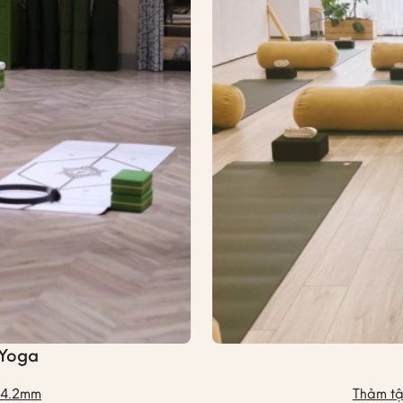
 Yoga
c 4.2mm
Thảm t