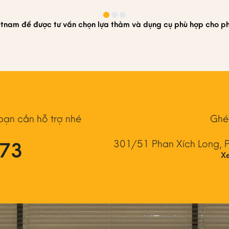
ietnam để được tư vấn chọn lựa thảm và dụng cụ phù hợp cho p
 bạn cần hỗ trợ nhé
Ghé
073
301/51 Phan Xích Long, 
X