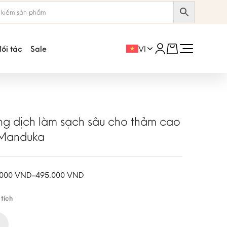
đối tác
Sale
VI
MỚI
g dịch làm sạch sâu cho thảm cao
 Manduka
.000
VND
–
495.000
VND
ảng
tích
Thảm tập yoga Jade
Harmony 2.0™ 5mm
.000 VND