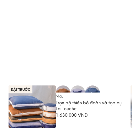
ĐẶT TRƯỚC
Màu
Trọn bộ thiền bồ đoàn và tọa cụ
La Touche
1.630.000
VND