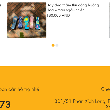
s
Dây đeo thảm thủ công Ruộng
Hoa – màu ngẫu nhiên
180.000
VND
 bạn cần hỗ trợ nhé
Ghé
073
301/51 Phan Xích Long, 
X