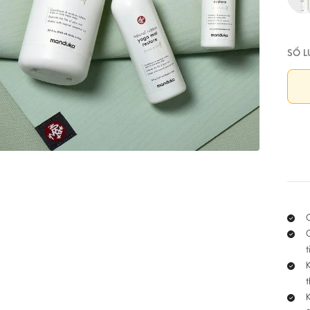
đến
495
SỐ L
C
t
K