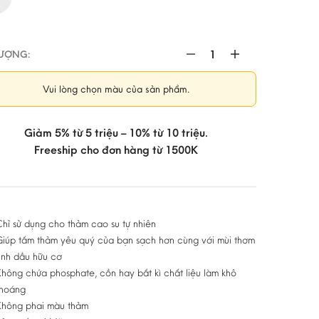
.000 VND
ƯỢNG:
Dung
dịch
Vui lòng chọn màu của sản phẩm.
làm
sạch
sâu
Giảm 5% từ 5 triệu – 10% từ 10 triệu.
cho
Freeship cho đơn hàng từ 1500K
thảm
cao
su
Manduka
hỉ sử dụng cho thảm cao su tự nhiên
số
Giúp tấm thảm yêu quý của bạn sạch hơn cùng với mùi thơm
lượng
inh dầu hữu cơ
hông chứa phosphate, cồn hay bất kì chất liệu làm khô
thoáng
Không phai màu thảm