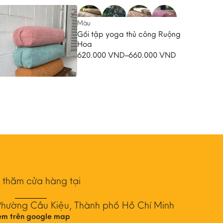
Màu
Gối tập yoga thủ công Ruộng
Hoa
620.000
VND
–
660.000
VND
Khoảng
giá:
từ
620.000 VND
đến
660.000 VND
 thăm cửa hàng tại
Phường Cầu Kiệu, Thành phố Hồ Chí Minh
em trên google map