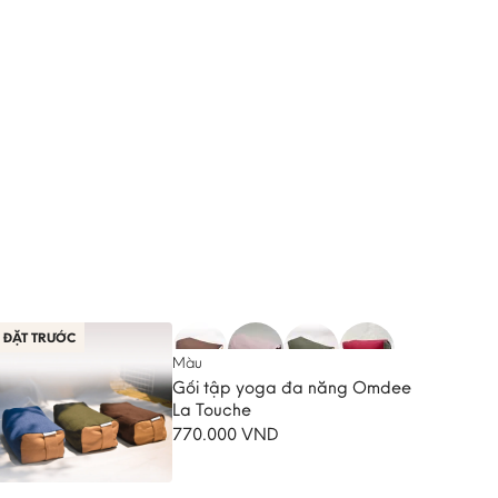
ĐẶT TRƯỚC
Màu
Gối tập yoga đa năng Omdee
La Touche
770.000
VND