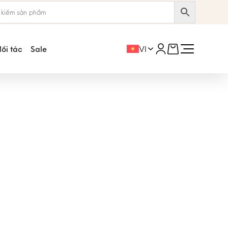
đối tác
Sale
VI
MỚI
Thảm tập yoga Jade
Harmony 2.0™ 5mm