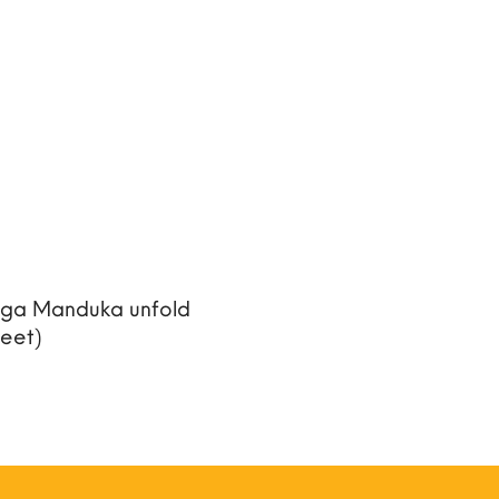
HÊM GIỎ HÀNG
oga Manduka unfold
eet)