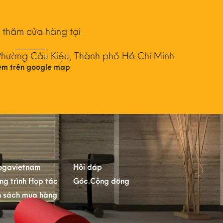
 thăm cửa hàng tại
Phường Cầu Kiệu, Thành phố Hồ Chí Minh
em trên google map
ogavietnam
Hỏi đáp
ng trình Hợp tác
Góc Cộng đồng
h sách mua hàng