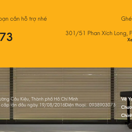
 bạn cần hỗ trợ nhé
Ghé
073
301/51 Phan Xích Long, 
X
ường Cầu Kiệu, Thành phố Hồ Chí Minh
Về Y
 cấp lần đầu ngày 19/08/2016
Điện thoại:
0938903073
Chươ
Chín