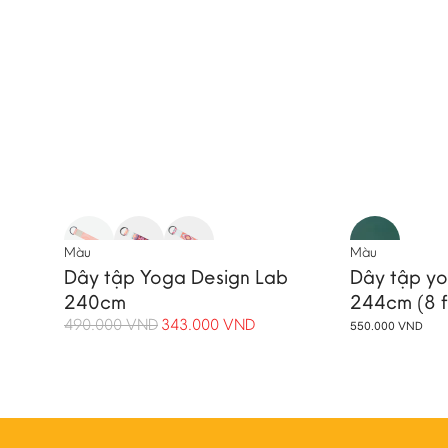
-30%
THÊM GIỎ HÀNG
T
Màu
Màu
Dây tập Yoga Design Lab
Dây tập y
Sản
Sản
phẩm
240cm
phẩm
244cm (8 f
này
này
490.000
VND
343.000
VND
Giá
Giá
550.000
VND
có
có
gốc
hiện
nhiều
nhiều
là:
tại
biến
biến
490.000 VND.
là:
thể.
thể.
343.000 VND.
Các
Các